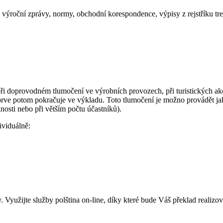
výroční zprávy, normy, obchodní korespondence, výpisy z rejstříku tre
při doprovodném tlumočení ve výrobních provozech, při turistických ak
rve potom pokračuje ve výkladu. Toto tlumočení je možno provádět jak
lnosti nebo při větším počtu účastníků).
ividuálně:
Využijte služby polština on-line, díky které bude Váš překlad realizová