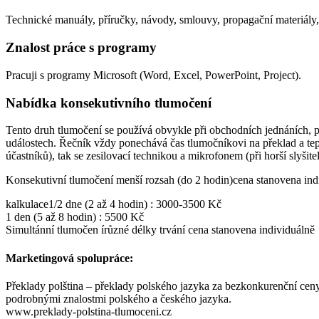
Technické manuály, příručky, návody, smlouvy, propagační materiály, 
Znalost práce s programy
Pracuji s programy Microsoft (Word, Excel, PowerPoint, Project).
Nabídka konsekutivního tlumočení
Tento druh tlumočení se používá obvykle při obchodních jednáních, 
událostech. Řečník vždy ponechává čas tlumočníkovi na překlad a tep
účastníků), tak se zesilovací technikou a mikrofonem (při horší slyšite
Konsekutivní tlumočení menší rozsah (do 2 hodin)cena stanovena ind
kalkulace1/2 dne (2 až 4 hodin) : 3000-3500 Kč
1 den (5 až 8 hodin) : 5500 Kč
Simultánní tlumočen írůzné délky trvání cena stanovena individuálně
Marketingová spolupráce:
Překlady polština – překlady polského jazyka za bezkonkurenční ceny. 
podrobnými znalostmi polského a českého jazyka.
www.preklady-polstina-tlumoceni.cz