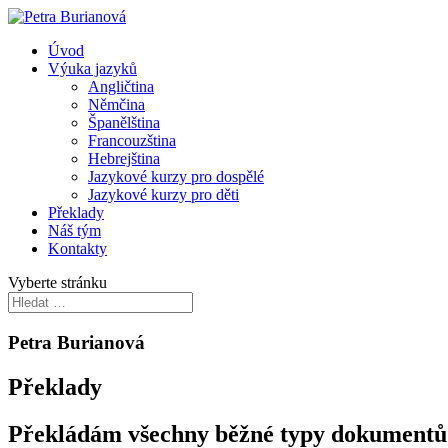
Úvod
Výuka jazyků
Angličtina
Němčina
Španělština
Francouzština
Hebrejština
Jazykové kurzy pro dospělé
Jazykové kurzy pro děti
Překlady
Náš tým
Kontakty
Vyberte stránku
Petra Burianová
Překlady
Překládám všechny běžné typy dokumentů